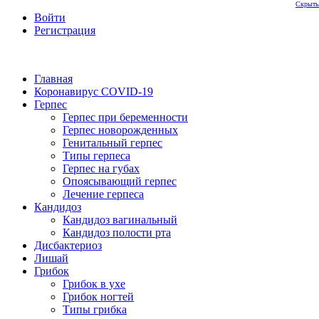
Скрыть
Войти
Регистрация
Главная
Коронавирус COVID-19
Герпес
Герпес при беременности
Герпес новорожденных
Генитальный герпес
Типы герпеса
Герпес на губах
Опоясывающий герпес
Лечение герпеса
Кандидоз
Кандидоз вагинальный
Кандидоз полости рта
Дисбактериоз
Лишай
Грибок
Грибок в ухе
Грибок ногтей
Типы грибка