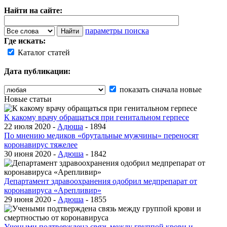
Найти на сайте:
параметры поиска
Где искать:
Каталог статей
Дата публикации:
показать сначала новые
Новые статьи
К какому врачу обращаться при генитальном герпесе
22 июля 2020 -
Адюша
-
1894
По мнению медиков «брутальные мужчины» переносят
коронавирус тяжелее
30 июня 2020 -
Адюша
-
1842
Департамент здравоохранения одобрил медпрепарат от
коронавируса «Арепливир»
29 июня 2020 -
Адюша
-
1855
Учеными подтверждена связь между группой крови и