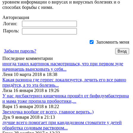
уровнем информации о вирусах и вирусных болезнях и о
способах борьбы с ними.
Авторизация
Логин:
Пароль:
Запомнить меня
Забыли пароль?
Последние комментарии
иногда таких картинок насмотришься, что при первом зуде
начинаешь выискивать у себя...
Леня 10 марта 2018 в 18:38
Какая разница где герпес локализуется, лечить его все равно
придётся, а то эта болезнь...
Лиза 16 января 2018 в 19:26
У нас дисбактериоз кишечника прошёл от бифидумбактерина
и мама тоже пропила пробиотики,...
Варя 15 января 2018 в 18:22
Звездочка вообще от всего, главное верить..)
Дук 9 января 2018 в 21:13
лучше всего помогает при кандидозном стоматите у детей
обработка содовым раствором...