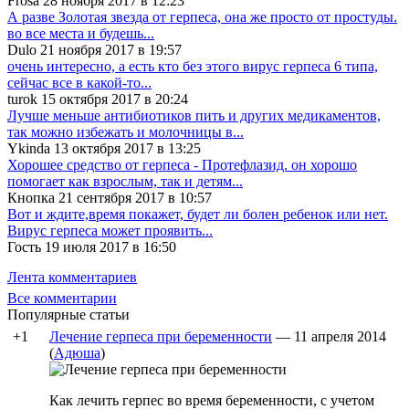
Frosa 28 ноября 2017 в 12:23
А разве Золотая звезда от герпеса, она же просто от простуды.
во все места и будешь...
Dulo 21 ноября 2017 в 19:57
очень интересно, а есть кто без этого вирус герпеса 6 типа,
сейчас все в какой-то...
turok 15 октября 2017 в 20:24
Лучше меньше антибиотиков пить и других медикаментов,
так можно избежать и молочницы в...
Ykinda 13 октября 2017 в 13:25
Хорошее средство от герпеса - Протефлазид. он хорошо
помогает как взрослым, так и детям...
Кнопка 21 сентября 2017 в 10:57
Вот и ждите,время покажет, будет ли болен ребенок или нет.
Вирус герпеса может проявить...
Гость 19 июля 2017 в 16:50
Лента комментариев
Все комментарии
Популярные статьи
+1
Лечение герпеса при беременности
—
11 апреля 2014
(
Адюша
)
Как лечить герпес во время беременности, с учетом