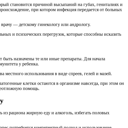
торый становится причиной высыпаний на губах, гениталиях и
 происхождение, при котором инфекция передается от больных
 врачу — детскому гинекологу или андрологу.
ьных и психических перегрузок, которые способны исказить
ут быть назначены те или иные препараты. Для начала
мунитета у ребенка.
 местного использования в виде спреев, гелей и мазей.
тогенные клетки остаются в организме навсегда, при этом он
 неотложную помощь.
чу
ь из рациона жирную еду и алкоголь, избегать половых
рпес потребуется компетентный подход и использование