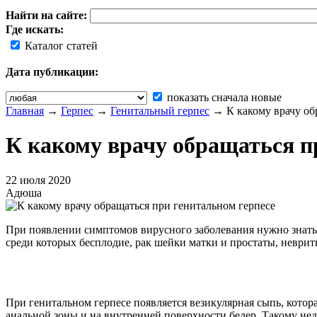
Найти на сайте:
Где искать:
Каталог статей
Дата публикации:
показать сначала новые
Главная
→
Герпес
→
Генитальный герпес
→
К какому врачу об
К какому врачу обращаться п
22 июля 2020
Адюша
При появлении симптомов вирусного заболевания нужно знать к
среди которых бесплодие, рак шейки матки и простаты, неврит
При генитальном герпесе появляется везикулярная сыпь, кото
анальной зоны и на внутренней поверхности бедер. Такому не