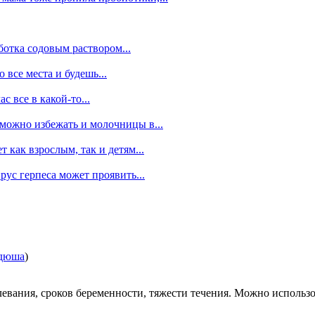
ботка содовым раствором...
о все места и будешь...
с все в какой-то...
можно избежать и молочницы в...
 как взрослым, так и детям...
рус герпеса может проявить...
дюша
)
олевания, сроков беременности, тяжести течения. Можно использ