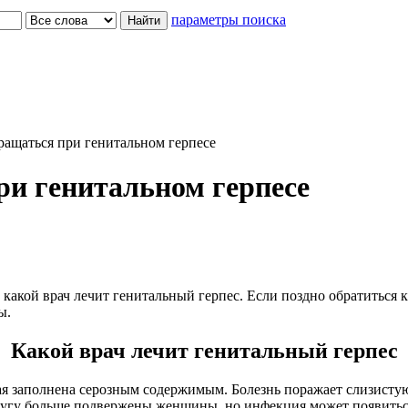
параметры поиска
ращаться при генитальном герпесе
ри генитальном герпесе
акой врач лечит генитальный герпес. Если поздно обратиться к
ы.
Какой врач лечит генитальный герпес
рая заполнена серозным содержимым. Болезнь поражает слизистую
дугу больше подвержены женщины, но инфекция может появиться