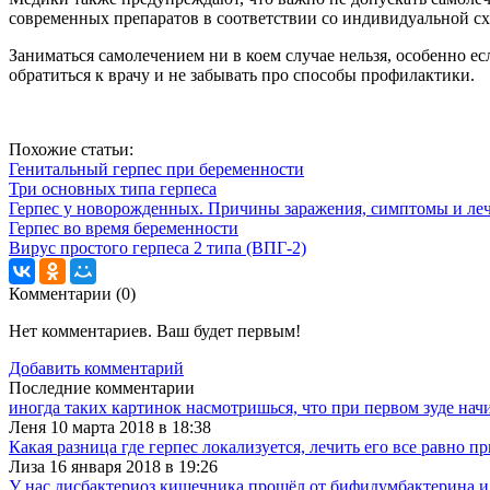
современных препаратов в соответствии со индивидуальной сх
Заниматься самолечением ни в коем случае нельзя, особенно е
обратиться к врачу и не забывать про способы профилактики.
Похожие статьи:
Генитальный герпес при беременности
Три основных типа герпеса
Герпес у новорожденных. Причины заражения, симптомы и ле
Герпес во время беременности
Вирус простого герпеса 2 типа (ВПГ-2)
Комментарии (
0
)
Нет комментариев. Ваш будет первым!
Добавить комментарий
Последние комментарии
иногда таких картинок насмотришься, что при первом зуде начи
Леня 10 марта 2018 в 18:38
Какая разница где герпес локализуется, лечить его все равно прид
Лиза 16 января 2018 в 19:26
У нас дисбактериоз кишечника прошёл от бифидумбактерина и 