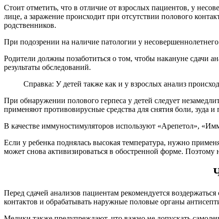
Стоит отметить, что в отличие от взрослых пациентов, у нес
лице, а заражение происходит при отсутствии полового контак
родственников.
При подозрении на наличие патологии у несовершеннолетнего 
Родители должны позаботиться о том, чтобы накануне сдачи а
результаты обследований.
Справка: У детей также как и у взрослых анализ происхо
При обнаружении полового герпеса у детей следует незамедлит
применяют противовирусные средства для снятия боли, зуда и
В качестве иммуностимуляторов используют «Арепетол», «Имму
Если у ребенка поднялась высокая температура, нужно примен
может снова активизироваться в обостренной форме. Поэтому
Ч
Перед сдачей анализов пациентам рекомендуется воздержаться 
контактов и обрабатывать наружные половые органы антисепт
Медики также предупреждают, что важно не допускать самолеч