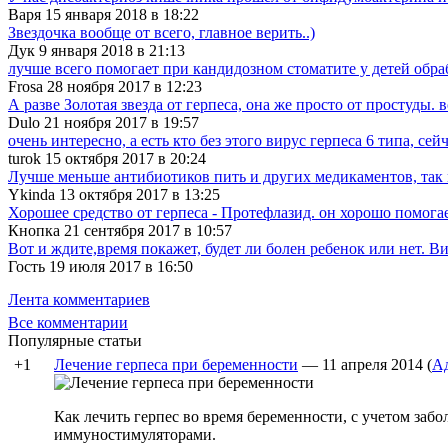
Варя 15 января 2018 в 18:22
Звездочка вообще от всего, главное верить..)
Дук 9 января 2018 в 21:13
лучше всего помогает при кандидозном стоматите у детей обра
Frosa 28 ноября 2017 в 12:23
А разве Золотая звезда от герпеса, она же просто от простуды. в
Dulo 21 ноября 2017 в 19:57
очень интересно, а есть кто без этого вирус герпеса 6 типа, сейча
turok 15 октября 2017 в 20:24
Лучше меньше антибиотиков пить и других медикаментов, так 
Ykinda 13 октября 2017 в 13:25
Хорошее средство от герпеса - Протефлазид. он хорошо помогает
Кнопка 21 сентября 2017 в 10:57
Вот и ждите,время покажет, будет ли болен ребенок или нет. Ви
Гость 19 июля 2017 в 16:50
Лента комментариев
Все комментарии
Популярные статьи
+1
Лечение герпеса при беременности
—
11 апреля 2014
(
А
Как лечить герпес во время беременности, с учетом заб
иммуностимуляторами.