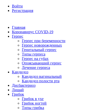
Войти
Регистрация
Главная
Коронавирус COVID-19
Герпес
Герпес при беременности
Герпес новорожденных
Генитальный герпес
Типы герпеса
Герпес на губах
Опоясывающий герпес
Лечение герпеса
Кандидоз
Кандидоз вагинальный
Кандидоз полости рта
Дисбактериоз
Лишай
Грибок
Грибок в ухе
Грибок ногтей
Типы грибка