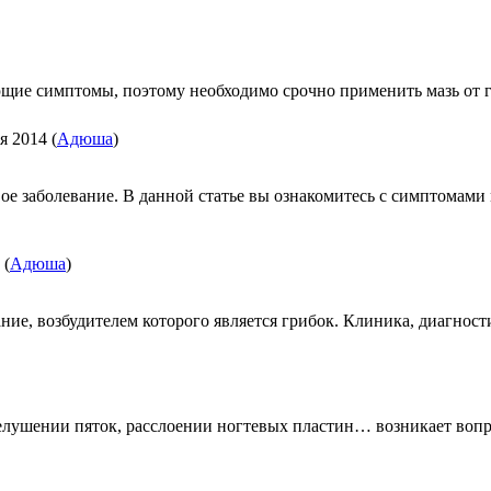
ющие симптомы, поэтому необходимо срочно применить мазь от 
я 2014
(
Адюша
)
ое заболевание. В данной статье вы ознакомитесь с симптомам
(
Адюша
)
е, возбудителем которого является грибок. Клиника, диагност
елушении пяток, расслоении ногтевых пластин… возникает вопр