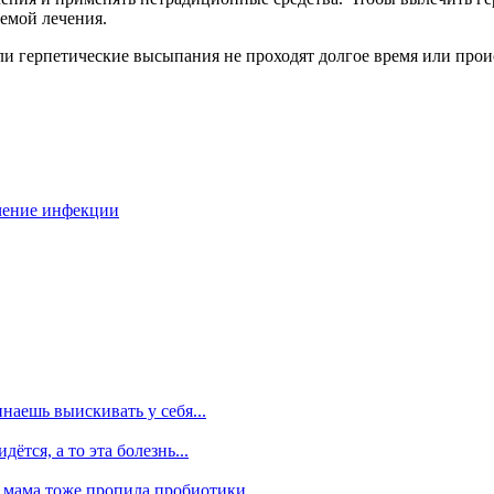
емой лечения.
сли герпетические высыпания не проходят долгое время или про
чение инфекции
наешь выискивать у себя...
ётся, а то эта болезнь...
мама тоже пропила пробиотики,...