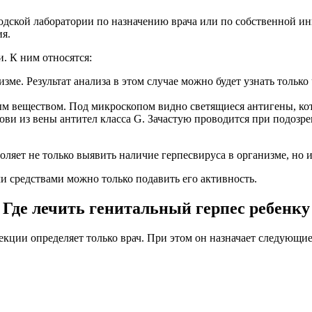
одской лаборатории по назначению врача или по собственной ин
ия.
. К ним относятся:
изме. Результат анализа в этом случае можно будет узнать тольк
веществом. Под микроскопом видно светящиеся антигены, кото
ови из вены антител класса G. Зачастую проводится при подозр
ляет не только выявить наличие герпесвируса в организме, но и
и средствами можно только подавить его активность.
Где лечить генитальный герпес ребенку
кции определяет только врач. При этом он назначает следующие