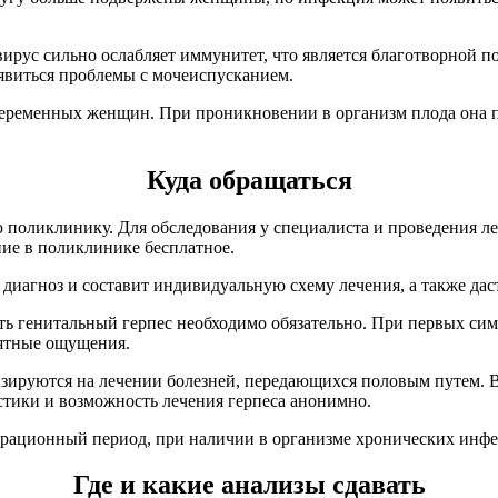
 вирус сильно ослабляет иммунитет, что является благотворной 
оявиться проблемы с мочеиспусканием.
беременных женщин. При проникновении в организм плода она п
Куда обращаться
ю поликлинику. Для обследования у специалиста и проведения л
ие в поликлинике бесплатное.
 диагноз и составит индивидуальную схему лечения, а также да
ть генитальный герпес необходимо обязательно. При первых сим
иятные ощущения.
зируются на лечении болезней, передающихся половым путем. В
стики и возможность лечения герпеса анонимно.
ерационный период, при наличии в организме хронических инфе
Где и какие анализы сдавать