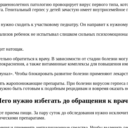
овершеннолетних патологию провоцирует вирус первого типа, ко
та. Генитальный герпес у детей зачастую имеет внутрисемейное
нужно сходить к участковому педиатру. Он направит к нужному
нализов ребенок не испытывал слишком сильных психоэмоционал
дит натощак.
ельно обратиться к врачу. В зависимости от стадии болезни мог
 покраснения, а также витаминные комплексы для повышения им
нал». Чтобы блокировать развитие болезни применяют лекарства
ять жаропонижающие препараты. При болезни вирусом герпеса па
 нужно быть готовым к подобным рецидивам и вовремя оказать
его нужно избегать до обращения к вра
от приема пищи. За пару суток до обследования нужно исключит
ическими препаратами.
ения и применять нетрадиционные средства. Чтобы вылечить ге