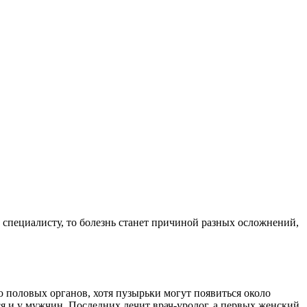
 специалисту, то болезнь станет причиной разных осложнений,
 половых органов, хотя пузырьки могут появиться около
 и у мужчин. Последних лечит врач-уролог, а первых женский